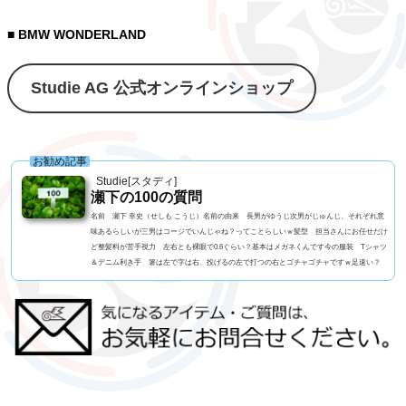
■ BMW WONDERLAND
Studie AG 公式オンラインショップ
お勧め記事
Studie[スタディ]
瀬下の100の質問
名前 瀬下 幸史（せしも こうじ）名前の由来 長男がゆうじ次男がじゅんじ、それぞれ意
味あるらしいが三男はコージでいんじゃね？ってことらしいｗ髪型 担当さんにお任せだけ
ど整髪料が苦手視力 左右とも裸眼で0.6ぐらい？基本はメガネくんです今の服装 Tシャツ
＆デニム利き手 箸は左で字は右、投げるの左で打つの右とゴチャゴチャですｗ足速い？
高校一年生まで早かったペット ねこ、アメショーの男の子血液型 B型 3兄弟 RH- なん
です車の色 アルピンホワイトよく言われる第一印象は？ チャラい？でも本当は？ チャ
ラいｗ...