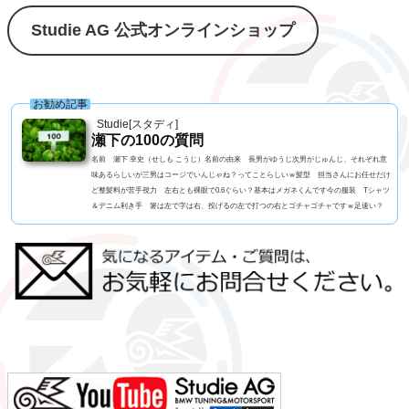
Studie AG 公式オンラインショップ
お勧め記事
Studie[スタディ]
瀬下の100の質問
名前 瀬下 幸史（せしも こうじ）名前の由来 長男がゆうじ次男がじゅんじ、それぞれ意
味あるらしいが三男はコージでいんじゃね？ってことらしいｗ髪型 担当さんにお任せだけ
ど整髪料が苦手視力 左右とも裸眼で0.6ぐらい？基本はメガネくんです今の服装 Tシャツ
＆デニム利き手 箸は左で字は右、投げるの左で打つの右とゴチャゴチャですｗ足速い？
高校一年生まで早かったペット ねこ、アメショーの男の子血液型 B型 3兄弟 RH- なん
です車の色 アルピンホワイトよく言われる第一印象は？ チャラい？でも本当は？ チャ
ラいｗ...