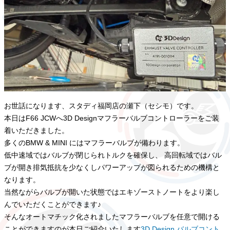
お世話になります、スタディ福岡店の瀬下（セシモ）です。
本日はF66 JCWへ3D Designマフラーバルブコントローラーをご装
着いただきました。
多くのBMW & MINI にはマフラーバルブが備わります。
低中速域ではバルブが閉じられトルクを確保し、 高回転域ではバル
ブが開き排気抵抗を少なくしパワーアップが図られるための機構と
なります。
当然ながらバルブが開いた状態ではエキゾーストノートをより楽し
んでいただくことができます♪
そんなオートマチック化されましたマフラーバルブを任意で開ける
ことができますのが本日ご紹介いたします
3D Design バルブコント