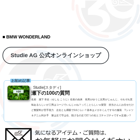
■ BMW WONDERLAND
Studie AG 公式オンラインショップ
お勧め記事
Studie[スタディ]
瀬下の100の質問
名前 瀬下 幸史（せしも こうじ）名前の由来 長男がゆうじ次男がじゅんじ、それぞれ意
味あるらしいが三男はコージでいんじゃね？ってことらしいｗ髪型 担当さんにお任せだけ
ど整髪料が苦手視力 左右とも裸眼で0.6ぐらい？基本はメガネくんです今の服装 Tシャツ
＆デニム利き手 箸は左で字は右、投げるの左で打つの右とゴチャゴチャですｗ足速い？
高校一年生まで早かったペット ねこ、アメショーの男の子血液型 B型 3兄弟 RH- なん
です車の色 アルピンホワイトよく言われる第一印象は？ チャラい？でも本当は？ チャ
ラいｗ...