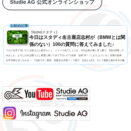
Studie AG 公式オンラインショップ
お勧め記事
Studie[スタディ]
今日はスタディ名古屋店志村が（BMWとは関
係のない）100の質問に答えてみました♪
ブログを見て頂いている皆さんに好評らしく、シリーズ化でしょうか。今日は私の番と言う事で、100の回答して
みました。よろしければ暇つぶし程度に覗いてみて下さい(^^;)名前 志村 洋一（しむら よういち）名前の由来
太平洋独りぼっちかも･･･（冗談です）髪型 長髪ぎみ天然パ～マ視力 左右とも0.5、そして老眼も進行中今の服
装 StudieオリジナルTシャツ+グレーのパンツ利き手 右手 足速い？ 普通ペット いません血液型 B型車の
色 白よく言われる第一印象は？ 「のんびりしてるよね」でも本当は？ 繊細ですｗ出身地 神奈...