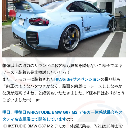
想像以上の迫力のサウンドにお客様も興奮を隠せないご様子でエキ
ゾースト装着も是非検討したいとっ！
また、デモカーに装着された
HKStudieサスペンション
の乗り味も
「純正のようなバタつきがなく、路面を綺麗にトレースししなやか
な所が最高ですね」と絶賛もいただきました。K様本日はありがとう
ございましたm(__)m
明日、明後日もHKSTUDIE BMW G87 M2 デモカー体感試乗会をス
タディ名古屋店にて開催しています
ので
※HKSTUDIE BMW G87 M2 デモカー体感試乗会、7/21は13時まで