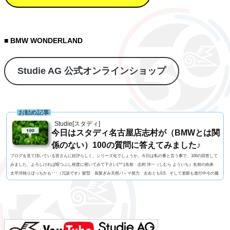
■ BMW WONDERLAND
Studie AG 公式オンラインショップ
お勧め記事
Studie[スタディ]
今日はスタディ名古屋店志村が（BMWとは関
係のない）100の質問に答えてみました♪
ブログを見て頂いている皆さんに好評らしく、シリーズ化でしょうか。今日は私の番と言う事で、100の回答して
みました。よろしければ暇つぶし程度に覗いてみて下さい(^^;)名前 志村 洋一（しむら よういち）名前の由来
太平洋独りぼっちかも･･･（冗談です）髪型 長髪ぎみ天然パ～マ視力 左右とも0.5、そして老眼も進行中今の服
装 StudieオリジナルTシャツ+グレーのパンツ利き手 右手 足速い？ 普通ペット いません血液型 B型車の
色 白よく言われる第一印象は？ 「のんびりしてるよね」でも本当は？ 繊細ですｗ出身地 神奈...