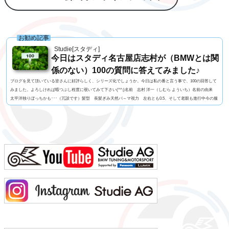
お勧め記事
Studie[スタディ]
今日はスタディ名古屋店志村が（BMWとは関
係のない）100の質問に答えてみました♪
ブログを見て頂いている皆さんに好評らしく、シリーズ化でしょうか。今日は私の番と言う事で、100の回答して
みました。よろしければ暇つぶし程度に覗いてみて下さい(^^;)名前 志村 洋一（しむら よういち）名前の由来
太平洋独りぼっちかも･･･（冗談です）髪型 長髪ぎみ天然パ～マ視力 左右とも0.5、そして老眼も進行中今の服
装 StudieオリジナルTシャツ+グレーのパンツ利き手 右手 足速い？ 普通ペット いません血液型 B型車の
色 白よく言われる第一印象は？ 「のんびりしてるよね」でも本当は？ 繊細ですｗ出身地 神奈...