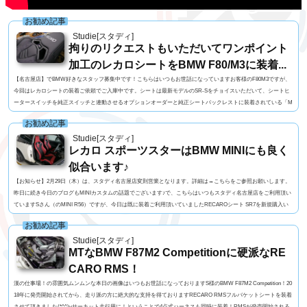
お勧め記事
Studie[スタディ]
拘りのリクエストもいただいてワンポイント
加工のレカロシートをBMW F80/M3に装着...
【名古屋店】でBMW好きなスタッフ募集中です！こちらはいつもお世話になっていますお客様のF80M3ですが、
今回はレカロシートの装着ご依頼でご入庫中です。シートは最新モデルのSR-Sをチョイスいただいて、シートヒ
ータースイッチを純正スイッチと連動させるオプションオーダーと純正シートバックレストに装着されている「M
3」エンブレムを違和感が出ない等にレカロシートへと移植して欲しいと言うリクエストをいただき、頑張りまし
お勧め記事
た(^^)レカロシート側は少しだけ加工、もともと発光するエンブレムですので配線ひきまして、まずは運転...
Studie[スタディ]
レカロ スポーツスターはBMW MINIにも良く
似合います♪
【お知らせ】2月29日（木）は、スタディ名古屋店変則営業となります。詳細は→こちらをご参照お願いします。
昨日に続き今日のブログもMINIカスタムの話題でございます♪で、こちらはいつもスタディ名古屋店をご利用頂い
ていますSさん（のMINI R56）ですが、今日は既に装着ご利用頂いていましたRECAROシート SR7を新規購入い
ただきいたSportster CL（レザー×パンチングアルカンターラ）へ入れ替え作業でピットイン中の図です。ベースフ
お勧め記事
レームをSportster移植し、シートヒーター/パワーリクライナーの電源配線をしてシートを固定しｈへへｎ...
Studie[スタディ]
MTなBMW F87M2 Competitionに硬派なRE
CARO RMS！
漢の仕事場！の雰囲気ムンムンな本日の画像はいつもお世話になっておりますS様のBMW F87M2 Competition！20
18年に発売開始されてから、走り派の方に絶大的な支持を得ておりますRECARO RMSフルバケットシートを装着
させて頂きました(*^^)vサーキット走行用に！ということで4点式ハーネスも同時に装着！RMSが発売開始される