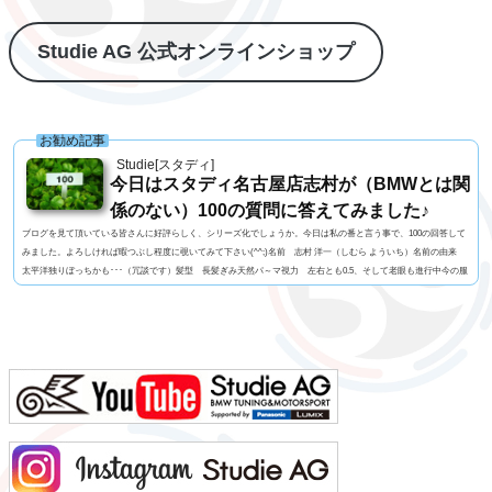
Studie AG 公式オンラインショップ
お勧め記事
Studie[スタディ]
今日はスタディ名古屋店志村が（BMWとは関
係のない）100の質問に答えてみました♪
ブログを見て頂いている皆さんに好評らしく、シリーズ化でしょうか。今日は私の番と言う事で、100の回答して
みました。よろしければ暇つぶし程度に覗いてみて下さい(^^;)名前 志村 洋一（しむら よういち）名前の由来
太平洋独りぼっちかも･･･（冗談です）髪型 長髪ぎみ天然パ～マ視力 左右とも0.5、そして老眼も進行中今の服
装 StudieオリジナルTシャツ+グレーのパンツ利き手 右手 足速い？ 普通ペット いません血液型 B型車の
色 白よく言われる第一印象は？ 「のんびりしてるよね」でも本当は？ 繊細ですｗ出身地 神奈...