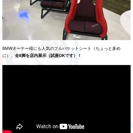
BMWオーナー様にも人気のフルバケットシート（ちょっと多め
に）、
全8脚を店内展示（試座OKです）！