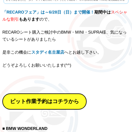
前にRECAROさんに招待頂いて当時の愛車のM2に実装着して、初めての富士スピードウェイを走ったのが懐かし
く感じます（笑）あの当時から、凄いシートが出た！このJAPANスペックのRECAROは凄い！と感じておりまし
「RECAROフェア」は～6/28日（日）まで開催！
期間中は
スペシャ
たが...
ルな割引
もあります
ので、
RECAROシート購入ご検討中のBMW・MINI・SUPRA様、気になっ
ているシートがありましたら
是非この機会に
スタディ名古屋店
へとお越し下さい。
どうぞよろしくお願いいたします(^^)
ピット作業予約はコチラから
■ BMW WONDERLAND