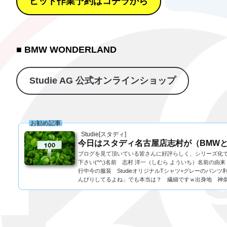
ピット作業予約はコチラから
■ BMW WONDERLAND
Studie AG 公式オンラインショップ
お勧め記事
Studie[スタディ]
今日はスタディ名古屋店志村が（BMWと
ブログを見て頂いている皆さんに好評らしく、シリーズ化で
下さい(^^;)名前 志村 洋一（しむら よういち）名前の
行中今の服装 StudieオリジナルTシャツ+グレーのパ
んびりしてるよね」でも本当は？ 繊細ですｗ出身地 神奈.