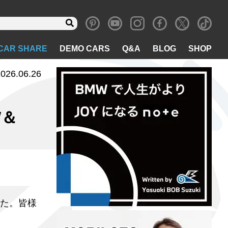
CAR SHARE
DEMO CARS
Q&A
BLOG
SHOP
026.06.26
W＆
た。皆様