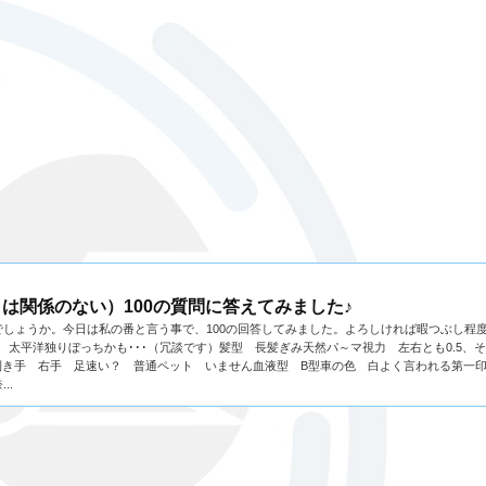
は関係のない）100の質問に答えてみました♪
しょうか。今日は私の番と言う事で、100の回答してみました。よろしければ暇つぶし程
由来 太平洋独りぼっちかも･･･（冗談です）髪型 長髪ぎみ天然パ～マ視力 左右とも0.5、
ンツ利き手 右手 足速い？ 普通ペット いません血液型 B型車の色 白よく言われる第一
..