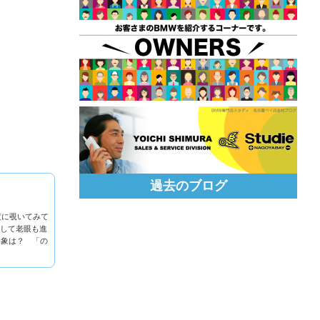
過去のブログ
度に覗いてみて
そして老眼も進
印象は？ 「の