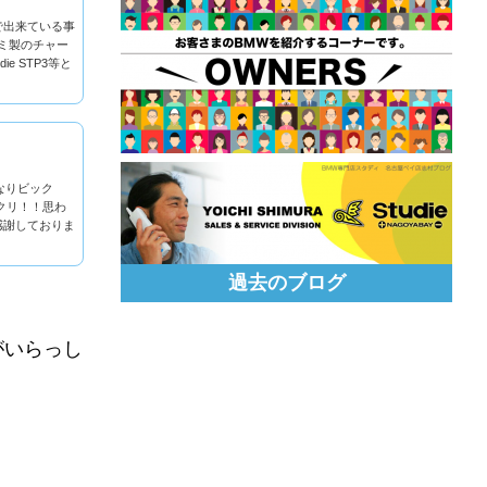
で出来ている事
ミ製のチャー
 STP3等と
なりビック
クリ！！思わ
感謝しておりま
過去のブログ
がいらっし