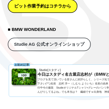
ピット作業予約はコチラから
■ BMW WONDERLAND
Studie AG 公式オンラインショップ
お勧め記事
Studie[スタディ]
今日はスタディ名古屋店志村が（BMWと
ブログを見て頂いている皆さんに好評らしく、シリーズ化で
下さい(^^;)名前 志村 洋一（しむら よういち）名前の
行中今の服装 StudieオリジナルTシャツ+グレーのパ
んびりしてるよね」でも本当は？ 繊細ですｗ出身地 神奈.