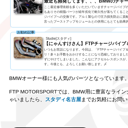
最近も頻発してます、、、BMWのチャー
ここ最近修理依頼を多くいただいていますチャージパイプの
もありその樹脂パーツが経年劣化で耐久性が落ちてくること
ジパイプへの交換です。アルミ製なので圧力損失防止に貢献し
言ったブーストアップモジュールとの併用にもとても効果的な
お勧め記事
Studie[スタディ]
【にゃんすけさん】FTPチャージパイプ
いつもお世話になります。今回は、「FTPチャージパイプ
リ！多々お手数をおかけすることになり恐縮しておりまし
ずにやけてしまいました。こんなにアクセルレスポンスが、
す。今後とも、よろしくお願い致します。〆
BMWオーナー様にも人気のパーツとなっています
FTP MOTORSPORTでは、BMW用に豊富な
ゃいましたら、
スタディ名古屋
までお気軽にお問い