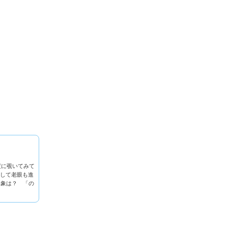
度に覗いてみて
そして老眼も進
印象は？ 「の