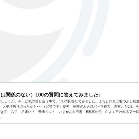
は関係のない）100の質問に答えてみました♪
しょうか。今日は私の番と言う事で、100の回答してみました。よろしければ暇つぶし程
由来 太平洋独りぼっちかも･･･（冗談です）髪型 長髪ぎみ天然パ～マ視力 左右とも0.5、
ンツ利き手 右手 足速い？ 普通ペット いません血液型 B型車の色 白よく言われる第一
..