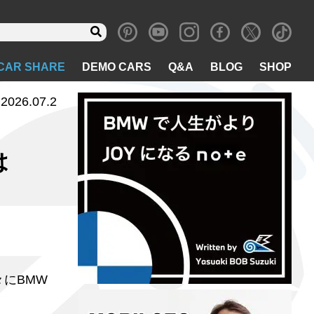
CAR SHARE
DEMO CARS
Q&A
BLOG
SHOP
2026.07.2
は
々にBMW