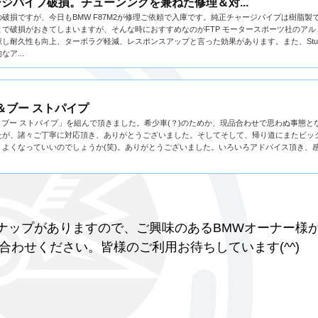
ジパイプ破損。チューンングを兼ねた修理＆対...
破損ですが、今日もBMW F87M2が修理ご依頼で入庫です。純正チャージパイプは樹脂製
で破損がおきてしまいますが、そんな時におすすめなのがFTP モータースポーツ社のアル
耐久性も向上、ターボラグ軽減、レスポンスアップと言った効果があります。また、Studie
ア...
＆ブー ストパイプ
＆ブー ストパイプ」を組んで頂きました。希少車(？)のためか、現品合わせで思わぬ事態と
たが、諸々ご丁寧に対応頂き、ありがとうございました。そしてそして、帰り道にまたビッ
よくなっていいのでしょうか(笑)。ありがとうございました。いろいろアドバイス頂き、
。
ラインナップがありますので、ご興味のあるBMWオーナー様
合わせください。皆様のご利用お待ちしています(^^)