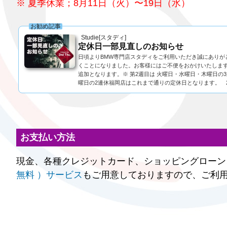
※ 夏季休業；8月11日（火）〜19日（水）
お勧め記事
Studie[スタディ]
定休日一部見直しのお知らせ
日頃よりBMW専門店スタディをご利用いただき誠にあり
くことになりました。お客様にはご不便をおかけいたしま
追加となります。※ 第2週目は 火曜日・水曜日・木曜日の
曜日の2連休福岡店はこれまで通りの定休日となります。 2025
お支払い方法
現金、各種クレジットカード、ショッピングローン、
無料 ）サービス
もご用意しておりますので、ご利