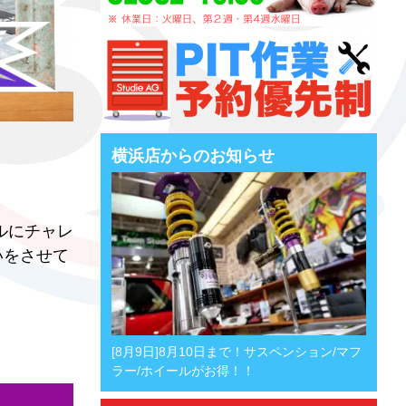
横浜店からのお知らせ
ルにチャレ
いをさせて
。
[8月9日]8月10日まで！サスペンション/マフ
ラー/ホイールがお得！！