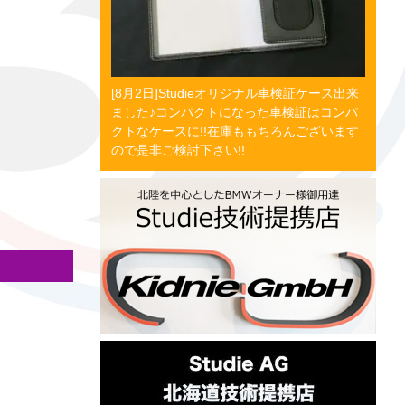
[8月2日]Studieオリジナル車検証ケース出来
ました♪コンパクトになった車検証はコンパ
クトなケースに!!在庫ももちろんございます
ので是非ご検討下さい!!