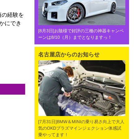
頃の経験を
豊かにでき
[8月3日]お陰様で好評の三種の神器キャンペ
ーンは8/10（月）までとなりますっ！
名古屋店からのお知らせ
[7月31日]BMW＆MINIの乗り易さ向上で大人
気のOKDプラズマインジェクション体感試
乗やってます！