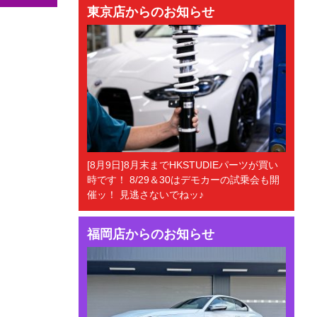
東京店からのお知らせ
[8月9日]8月末までHKSTUDIEパーツが買い
時です！ 8/29＆30はデモカーの試乗会も開
催ッ！ 見逃さないでねッ♪
福岡店からのお知らせ