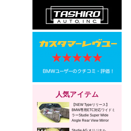
人気アイテム
【NEW Typeリリース】
BMW専用ETC対応ワイドミ
ラーStudie Super Wide
Angle Rear View Mirror
Studie AG オリジナル