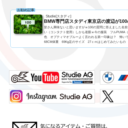
お勧め記事
Studie[スタディ]
BMW専門店スタディ東京店の渡辺が10
皆さん興味ないと思いますがｗ100の質問に答えました名
い（コンタクト使用）しかも老眼ｗ今の服装 フルPUMA
色 オプティマオブルーよく言われる第一印象は？ 怖いで
68CM体重 69Kg足のサイズ 27ｃｍはじめてみたいもの 