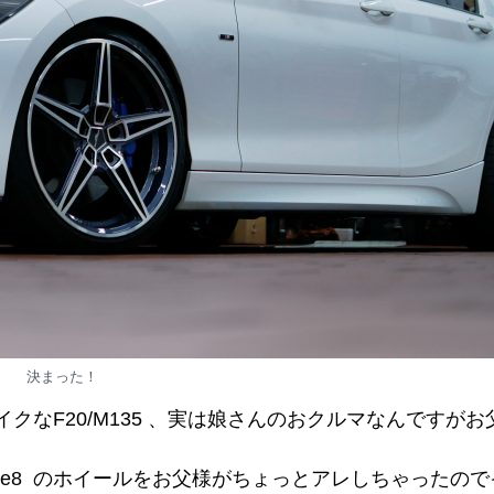
決まった！
なF20/M135 、実は娘さんのおクルマなんですがお
ype8 のホイールをお父様がちょっとアレしちゃったの