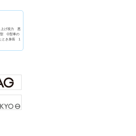
り上げ視力 悪
型 O型車の
たとき身長 1