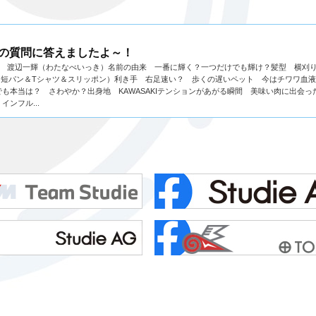
0の質問に答えましたよ～！
前 渡辺一輝（わたなべいっき）名前の由来 一番に輝く？一つだけでも輝け？髪型 横刈
（短パン＆Tシャツ＆スリッポン）利き手 右足速い？ 歩くの遅いペット 今はチワワ血液
も本当は？ さわやか？出身地 KAWASAKIテンションがあがる瞬間 美味い肉に出会っ
インフル...