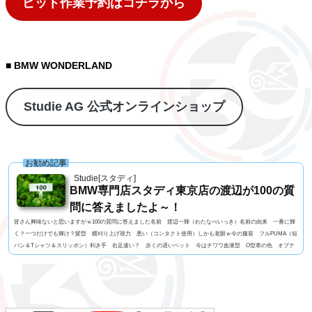
ピット作業予約はコチラから
■ BMW WONDERLAND
Studie AG 公式オンラインショップ
お勧め記事
Studie[スタディ]
BMW専門店スタディ東京店の渡辺が100の質
問に答えましたよ～！
皆さん興味ないと思いますがｗ100の質問に答えました名前 渡辺一輝（わたなべいっき）名前の由来 一番に輝
く？一つだけでも輝け？髪型 横刈り上げ視力 悪い（コンタクト使用）しかも老眼ｗ今の服装 フルPUMA（短
パン＆Tシャツ＆スリッポン）利き手 右足速い？ 歩くの遅いペット 今はチワワ血液型 O型車の色 オプテ
ィマオブルーよく言われる第一印象は？ 怖いでも本当は？ さわやか？出身地 KAWASAKIテンションがあがる
瞬間 美味い肉に出会ったとき身長 168CM体重 69Kg足のサイズ 27ｃｍはじめてみたいもの インフル...