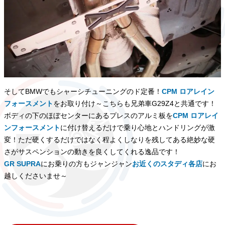
そしてBMWでもシャーシチューニングのド定番！
CPM ロアレイン
フォースメント
をお取り付け～こちらも兄弟車G29Z4と共通です！
ボディの下のほぼセンターにあるプレスのアルミ板を
CPM ロアレイ
ンフォースメント
に付け替えるだけで乗り心地とハンドリングが激
変！ただ硬くするだけではなく程よくしなりを残してある絶妙な硬
さがサスペンションの動きを良くしてくれる逸品です！
GR SUPRA
にお乗りの方もジャンジャン
お近くのスタディ各店
にお
越しくださいませ～