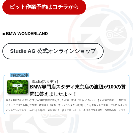
ピット作業予約はコチラから
■ BMW WONDERLAND
Studie AG 公式オンラインショップ
お勧め記事
Studie[スタディ]
BMW専門店スタディ東京店の渡辺が100の質
問に答えましたよ～！
皆さん興味ないと思いますがｗ100の質問に答えました名前 渡辺一輝（わたなべいっき）名前の由来 一番に輝
く？一つだけでも輝け？髪型 横刈り上げ視力 悪い（コンタクト使用）しかも老眼ｗ今の服装 フルPUMA（短
パン＆Tシャツ＆スリッポン）利き手 右足速い？ 歩くの遅いペット 今はチワワ血液型 O型車の色 オプテ
ィマオブルーよく言われる第一印象は？ 怖いでも本当は？ さわやか？出身地 KAWASAKIテンションがあがる
瞬間 美味い肉に出会ったとき身長 168CM体重 69Kg足のサイズ 27ｃｍはじめてみたいもの インフル...