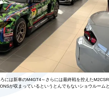
ろには新車のM4GT4～さらには最終戦を控えたM2CS
JEFF KOONSが収まっているというとんでもないショウルー