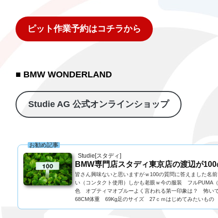
ピット作業予約はコチラから
■ BMW WONDERLAND
Studie AG 公式オンラインショップ
お勧め記事
Studie[スタディ]
BMW専門店スタディ東京店の渡辺が10
皆さん興味ないと思いますがｗ100の質問に答えました名
い（コンタクト使用）しかも老眼ｗ今の服装 フルPUMA
色 オプティマオブルーよく言われる第一印象は？ 怖いで
68CM体重 69Kg足のサイズ 27ｃｍはじめてみたいもの 