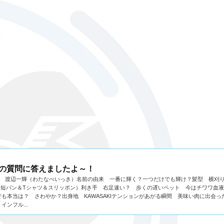
0の質問に答えましたよ～！
前 渡辺一輝（わたなべいっき）名前の由来 一番に輝く？一つだけでも輝け？髪型 横刈
（短パン＆Tシャツ＆スリッポン）利き手 右足速い？ 歩くの遅いペット 今はチワワ血液
も本当は？ さわやか？出身地 KAWASAKIテンションがあがる瞬間 美味い肉に出会っ
インフル...