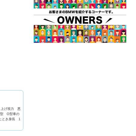
り上げ視力 悪
型 O型車の
たとき身長 1