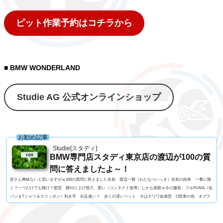
ピット作業予約はコチラから
■ BMW WONDERLAND
Studie AG 公式オンラインショップ
お勧め記事
Studie[スタディ]
BMW専門店スタディ東京店の渡辺が100の質
問に答えましたよ～！
皆さん興味ないと思いますがｗ100の質問に答えました名前 渡辺一輝（わたなべいっき）名前の由来 一番に輝
く？一つだけでも輝け？髪型 横刈り上げ視力 悪い（コンタクト使用）しかも老眼ｗ今の服装 フルPUMA（短
パン＆Tシャツ＆スリッポン）利き手 右足速い？ 歩くの遅いペット 今はチワワ血液型 O型車の色 オプテ
ィマオブルーよく言われる第一印象は？ 怖いでも本当は？ さわやか？出身地 KAWASAKIテンションがあがる
瞬間 美味い肉に出会ったとき身長 168CM体重 69Kg足のサイズ 27ｃｍはじめてみたいもの インフル...