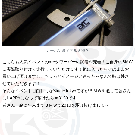
カーボン派？アルミ派？
こちらも人気イベントのarcタワーバーの試着即売会！ご自身のBMW
に実際取り付けて走行していただけます！気に入ったらそのままお
買い上げ頂けますし、ちょっとイメージと違った～なんて時は外さ
せていただきます！
そんなイベント目白押しなStudieTokyoですがＢＭＷを通して皆さん
にHAPPYになって頂けたら＃3150です
皆さん一緒に年末までＢＭＷで2019を駆け抜けましょ～