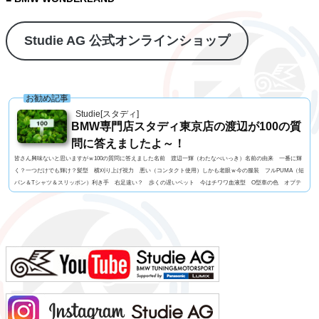
Studie AG 公式オンラインショップ
お勧め記事
Studie[スタディ]
BMW専門店スタディ東京店の渡辺が100の質
問に答えましたよ～！
皆さん興味ないと思いますがｗ100の質問に答えました名前 渡辺一輝（わたなべいっき）名前の由来 一番に輝
く？一つだけでも輝け？髪型 横刈り上げ視力 悪い（コンタクト使用）しかも老眼ｗ今の服装 フルPUMA（短
パン＆Tシャツ＆スリッポン）利き手 右足速い？ 歩くの遅いペット 今はチワワ血液型 O型車の色 オプテ
ィマオブルーよく言われる第一印象は？ 怖いでも本当は？ さわやか？出身地 KAWASAKIテンションがあがる
瞬間 美味い肉に出会ったとき身長 168CM体重 69Kg足のサイズ 27ｃｍはじめてみたいもの インフル...