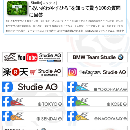
Studie[スタディ]
”あいざわやすひろ”を知って貰う100の質問
に回答
あいざわやすひろを知りたい方（笑）見て下さい (≧▽≦)＊＊＊自己紹介する人に100の質問＊＊＊1.名前 あいざ
わやすひろ2.名前の由来 知らない（聞いておけばよかったなぁ～）3.髪型 ツーブロック・かりあげクンって言
われた (^_^;)4.視力 レーシックによって快適だったが今は老眼5.今の服装 StudieAGのTシャツとデニム（仕事中
はいつも同じ）6.利き手 基本は右だけどトランプを切るときは左だったり7.足速い？ 普通かな？8.ペット 今
はいないがミニチュアダックス9.血液型 几帳面なA型ですっ！10.車の色 ファイヤーオレンジ11...