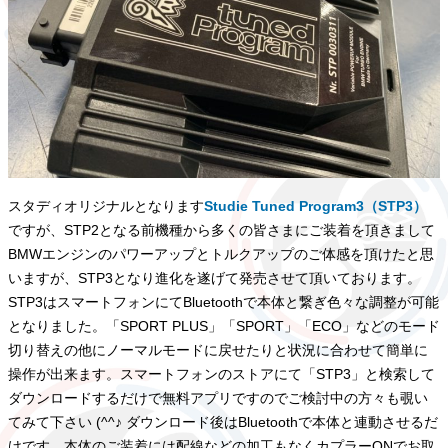
スタディオリジナルとなります
Studie Tuned Program3（STP3）
ですが、STP2となる前機種から多くの皆さまにご装着を頂きまして
BMWエンジンのパワーアップとトルクアップのご体感を頂けたと思
いますが、STP3となり進化を遂げて発売させて頂いております。
STP3はスマートフォンにてBluetoothで本体と繋ぎ色々な調整が可能
となりました。「SPORT PLUS」「SPORT」「ECO」などのモード
切り替えの他にノーマルモードに戻せたりと状況に合わせて簡単に
操作が出来ます。スマートフォンのストアにて「STP3」と検索して
ダウンロードするだけで無料アプリですのでご検討中の方々も覗い
てみて下さい (^^♪ ダウンロード後はBluetoothで本体と連動させるだ
けです。本体のご装着には配線などの加工もなくカプラーONでお取