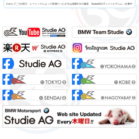
われた (^_^;)4.視力 レーシックによって快適だったが今は老眼5.今の服装 StudieAGのTシャツとデニム（仕事中
はいつも同じ）6.利き手 基本は右だけどトランプを切るときは左だったり7.足速い？ 普通かな？8.ペット 今
はいないがミニチュアダックス9.血液型 几帳面なA型ですっ！10.車の色 ファイヤーオレンジ11...