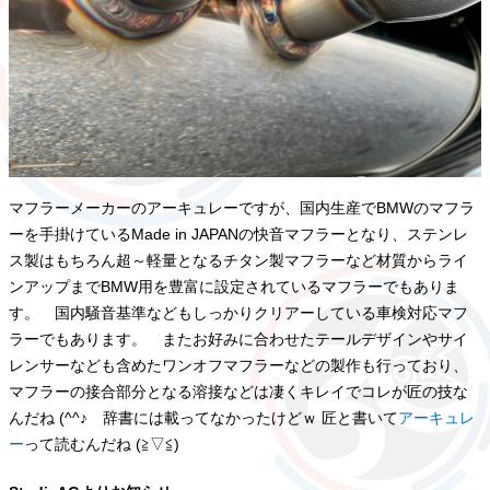
マフラーメーカーのアーキュレーですが、国内生産でBMWのマフラ
ーを手掛けているMade in JAPANの快音マフラーとなり、ステンレ
ス製はもちろん超～軽量となるチタン製マフラーなど材質からライ
ンアップまでBMW用を豊富に設定されているマフラーでもありま
す。 国内騒音基準などもしっかりクリアーしている車検対応マフ
ラーでもあります。 またお好みに合わせたテールデザインやサイ
レンサーなども含めたワンオフマフラーなどの製作も行っており、
マフラーの接合部分となる溶接などは凄くキレイでコレが匠の技な
んだね (^^♪ 辞書には載ってなかったけどｗ 匠と書いて
アーキュレ
ー
って読むんだね (≧▽≦)