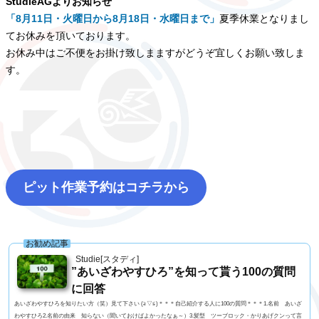
StudieAGよりお知らせ
「8月11日・火曜日から8月18日・水曜日まで」
夏季休業となりまし
てお休みを頂いております。
お休み中はご不便をお掛け致しまますがどうぞ宜しくお願い致しま
す。
ピット作業予約はコチラから
お勧め記事
Studie[スタディ]
”あいざわやすひろ”を知って貰う100の質問
に回答
あいざわやすひろを知りたい方（笑）見て下さい (≧▽≦)＊＊＊自己紹介する人に100の質問＊＊＊1.名前 あいざ
わやすひろ2.名前の由来 知らない（聞いておけばよかったなぁ～）3.髪型 ツーブロック・かりあげクンって言