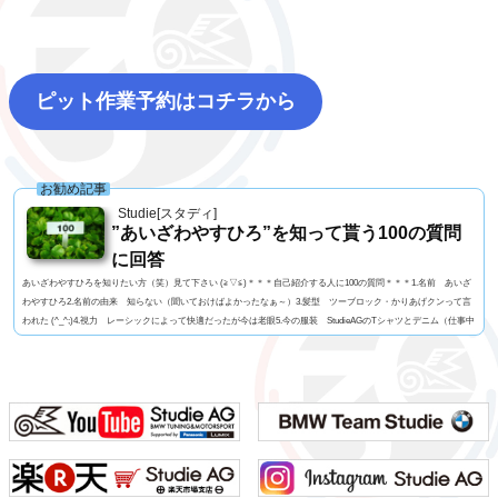
ピット作業予約はコチラから
お勧め記事
Studie[スタディ]
”あいざわやすひろ”を知って貰う100の質問
に回答
あいざわやすひろを知りたい方（笑）見て下さい (≧▽≦)＊＊＊自己紹介する人に100の質問＊＊＊1.名前 あいざ
わやすひろ2.名前の由来 知らない（聞いておけばよかったなぁ～）3.髪型 ツーブロック・かりあげクンって言
われた (^_^;)4.視力 レーシックによって快適だったが今は老眼5.今の服装 StudieAGのTシャツとデニム（仕事中
はいつも同じ）6.利き手 基本は右だけどトランプを切るときは左だったり7.足速い？ 普通かな？8.ペット 今
はいないがミニチュアダックス9.血液型 几帳面なA型ですっ！10.車の色 ファイヤーオレンジ11...