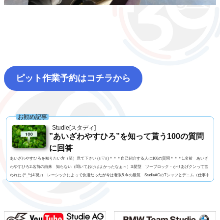
ピット作業予約はコチラから
お勧め記事
Studie[スタディ]
”あいざわやすひろ”を知って貰う100の質問
に回答
あいざわやすひろを知りたい方（笑）見て下さい (≧▽≦)＊＊＊自己紹介する人に100の質問＊＊＊1.名前 あいざ
わやすひろ2.名前の由来 知らない（聞いておけばよかったなぁ～）3.髪型 ツーブロック・かりあげクンって言
われた (^_^;)4.視力 レーシックによって快適だったが今は老眼5.今の服装 StudieAGのTシャツとデニム（仕事中
はいつも同じ）6.利き手 基本は右だけどトランプを切るときは左だったり7.足速い？ 普通かな？8.ペット 今
はいないがミニチュアダックス9.血液型 几帳面なA型ですっ！10.車の色 ファイヤーオレンジ11...