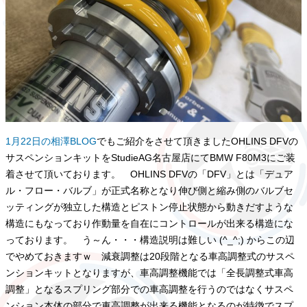
1月22日の相澤BLOG
でもご紹介をさせて頂きましたOHLINS DFVの
サスペンションキットをStudieAG名古屋店にてBMW F80M3にご装
着させて頂いております。 OHLINS DFVの「DFV」とは「デュア
ル・フロー・バルブ」が正式名称となり伸び側と縮み側のバルブセ
ッティングが独立した構造とピストン停止状態から動きだすような
構造にもなっており作動量を自在にコントロールが出来る構造にな
っております。 う～ん・・・構造説明は難しい (^_^;) からこの辺
でやめておきますｗ 減衰調整は20段階となる車高調整式のサスペ
ンションキットとなりますが、車高調整機能では「全長調整式車高
調整」となるスプリング部分での車高調整を行うのではなくサスペ
ンション本体の部分で車高調整が出来る機能となるのが特徴でスプ