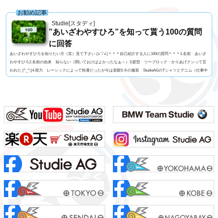
お勧め記事
Studie[スタディ]
”あいざわやすひろ”を知って貰う100の質問
に回答
あいざわやすひろを知りたい方（笑）見て下さい (≧▽≦)＊＊＊自己紹介する人に100の質問＊＊＊1.名前 あいざ
わやすひろ2.名前の由来 知らない（聞いておけばよかったなぁ～）3.髪型 ツーブロック・かりあげクンって言
われた (^_^;)4.視力 レーシックによって快適だったが今は老眼5.今の服装 StudieAGのTシャツとデニム（仕事中
はいつも同じ）6.利き手 基本は右だけどトランプを切るときは左だったり7.足速い？ 普通かな？8.ペット 今
はいないがミニチュアダックス9.血液型 几帳面なA型ですっ！10.車の色 ファイヤーオレンジ11...