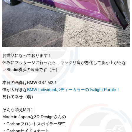
お世話になっております！
休みにマッサージに行ったら、ギックリ肩が悪化して腕が上がらな
いStudie横浜の遠藤です（汗）
本日の画像はBMW G87 M2！
僕が大好きな
BMW IndividualボディーカラーのTwilight Purple！
見れて幸せ（萌）
そんな萌えM2に！
Made in Japanな3D Designさんの
・CarbonフロントスポイラーSET
・Carbonサイドスカート