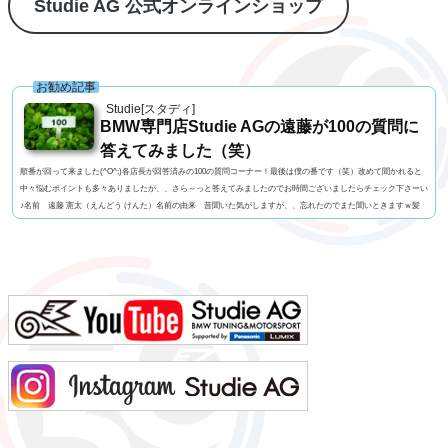
Studie AG 公式オンラインショップ
お勧め記事
Studie[スタディ]
BMW専門店Studie AGの遠藤が100の質問に
答えてみました（笑）
順番が回って来ました(^O^;)各店長が回答済みの100の質問コーナー！最後は僕の番です（笑）改めて聞かれると
中々悩むポイントも多々ありましたが、、さら～っと答えてみましたのでお時間ございましたらチェック下さーい
♪名前 遠藤 憲太（えんどう けんた）名前の由来 昔聞いた気がしますが、、忘れたのでまた聞いときますｗ髪
型 大阪おばちゃん風もじゃもじゃパーマ！視力 左右とも1.0今の服装 Tシャツ+ジョガーパンツ利き手 手は
右 / キックは左 足速い？ 速くはないペット チワワ（チャウワ）のイッチャン（実家お預け中）...