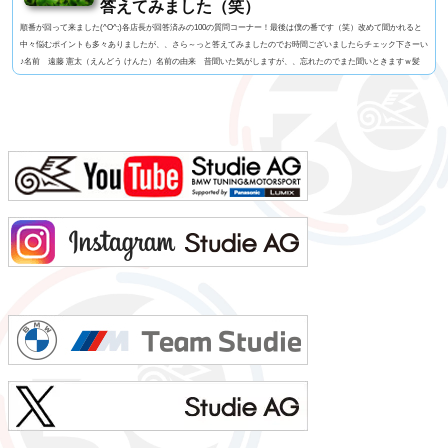
答えてみました（笑）
順番が回って来ました(^O^;)各店長が回答済みの100の質問コーナー！最後は僕の番です（笑）改めて聞かれると
中々悩むポイントも多々ありましたが、、さら～っと答えてみましたのでお時間ございましたらチェック下さーい
♪名前 遠藤 憲太（えんどう けんた）名前の由来 昔聞いた気がしますが、、忘れたのでまた聞いときますｗ髪
型 大阪おばちゃん風もじゃもじゃパーマ！視力 左右とも1.0今の服装 Tシャツ+ジョガーパンツ利き手 手は
右 / キックは左 足速い？ 速くはないペット チワワ（チャウワ）のイッチャン（実家お預け中）...