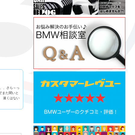
が、、さら～っ
でまた聞いと
？ 速くはない