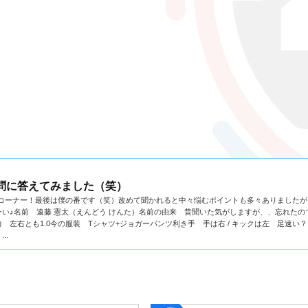
の質問に答えてみました（笑）
の質問コーナー！最後は僕の番です（笑）改めて聞かれると中々悩むポイントも多々ありました
い♪名前 遠藤 憲太（えんどう けんた）名前の由来 昔聞いた気がしますが、、忘れたの
左右とも1.0今の服装 Tシャツ+ジョガーパンツ利き手 手は右 / キックは左 足速い
..