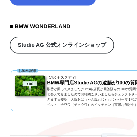
■ BMW WONDERLAND
Studie AG 公式オンラインショップ
お勧め記事
Studie[スタディ]
BMW専門店Studie AGの遠藤が100
順番が回って来ました(^O^;)各店長が回答済みの100
と答えてみましたのでお時間ございましたらチェック下さー
きますｗ髪型 大阪おばちゃん風もじゃもじゃパーマ！視力 
ペット チワワ（チャウワ）のイッチャン（実家お預け中）.