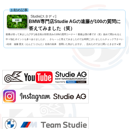
お勧め記事
Studie[スタディ]
BMW専門店Studie AGの遠藤が100の質問に
答えてみました（笑）
順番が回って来ました(^O^;)各店長が回答済みの100の質問コーナー！最後は僕の番です（笑）改めて聞かれると
中々悩むポイントも多々ありましたが、、さら～っと答えてみましたのでお時間ございましたらチェック下さーい
♪名前 遠藤 憲太（えんどう けんた）名前の由来 昔聞いた気がしますが、、忘れたのでまた聞いときますｗ髪
型 大阪おばちゃん風もじゃもじゃパーマ！視力 左右とも1.0今の服装 Tシャツ+ジョガーパンツ利き手 手は
右 / キックは左 足速い？ 速くはないペット チワワ（チャウワ）のイッチャン（実家お預け中）...