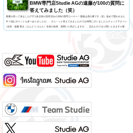
BMW専門店Studie AGの遠藤が100の質問に
答えてみました（笑）
順番が回って来ました(^O^;)各店長が回答済みの100の質問コーナー！最後は僕の番です（笑）改めて聞かれると
中々悩むポイントも多々ありましたが、、さら～っと答えてみましたのでお時間ございましたらチェック下さーい
♪名前 遠藤 憲太（えんどう けんた）名前の由来 昔聞いた気がしますが、、忘れたのでまた聞いときますｗ髪
型 大阪おばちゃん風もじゃもじゃパーマ！視力 左右とも1.0今の服装 Tシャツ+ジョガーパンツ利き手 手は
右 / キックは左 足速い？ 速くはないペット チワワ（チャウワ）のイッチャン（実家お預け中）...