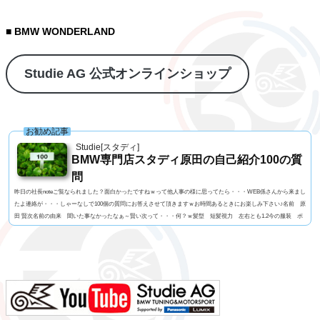
■ BMW WONDERLAND
Studie AG 公式オンラインショップ
お勧め記事
Studie[スタディ]
BMW専門店スタディ原田の自己紹介100の質
問
昨日の社長noteご覧なられました？面白かったですねｗって他人事の様に思ってたら・・・WEB係さんから来まし
たよ連絡が・・・しゃーなしで100個の質問にお答えさせて頂きますｗお時間あるときにお楽しみ下さい♪名前 原
田 賢次名前の由来 聞いた事なかったなぁ～賢い次って・・・何？ｗ髪型 短髪視力 左右とも1.2今の服装 ポ
ロシャツにGパン利き手 右手 サッカーボール蹴るのはどっちでもOK足速い？ 学生時代は速かったけど今は
遅いと思う。ペット いません血液型 O型車の色 今はブルー好みはマルペン（笑よく言われる第一印...