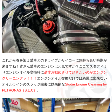
これから春を迎え愛車とのドライブがサイコーに気持ち良い時期が
来ますね！皆さん愛車のエンジンは元気ですか？ここでスタディよ
りエンジンオイル交換時に
是非お勧めさせて頂きたいのがエンジン
クリーニングッ！！！
エンジンオイル交換だけでは綺麗に出来ない
オイルラインのスラッジ除去に効果的な
Studie Engine Cleaning by
PETRONAS（S.E.C）
。