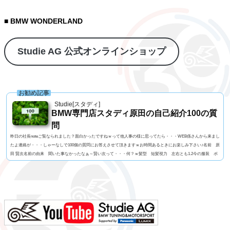
■ BMW WONDERLAND
Studie AG 公式オンラインショップ
お勧め記事
Studie[スタディ]
BMW専門店スタディ原田の自己紹介100の質
問
昨日の社長noteご覧なられました？面白かったですねｗって他人事の様に思ってたら・・・WEB係さんから来まし
たよ連絡が・・・しゃーなしで100個の質問にお答えさせて頂きますｗお時間あるときにお楽しみ下さい♪名前 原
田 賢次名前の由来 聞いた事なかったなぁ～賢い次って・・・何？ｗ髪型 短髪視力 左右とも1.2今の服装 ポ
ロシャツにGパン利き手 右手 サッカーボール蹴るのはどっちでもOK足速い？ 学生時代は速かったけど今は
遅いと思う。ペット いません血液型 O型車の色 今はブルー好みはマルペン（笑よく言われる第一印...