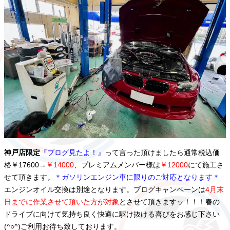
神戸店限定
『ブログ見たよ！』
って言った頂けましたら通常税込価
格￥17600→
￥14000
、プレミアムメンバー様は
￥12000
にて施工さ
せて頂きます。
＊ガソリンエンジン車に限りのご対応となります＊
エンジンオイル交換は別途となります。ブログキャンペーンは
4月末
日までに作業させて頂いた方が対象
と
させて頂きますッ！！！春の
ドライブに向けて気持ち良く快適に駆け抜ける喜びをお感じ下さい
(^○^)ご利用お待ち致しております。