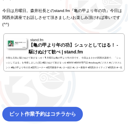
今日は月曜日。森井社長とのstand.fm『亀の甲より年の功』今日は
関西弁講座でお話しさせて頂きました♪お楽しみ頂ければ幸いです
(^^)
stand.fm
【亀の甲より年の功】シュッとしてはる！ -
駆けぬけて歓べ | stand.fm
今朝も元気に駆けぬけて歓びまっせ！🎙 月曜日は亀の甲より年の功です。 今回はまさかの関西弁講座で、 「シュ
ッとしてはる」を考察しました(笑) #駆けぬけて歓びまっせ #BMW #BMW専門店 #studieag #ビジネス #ビジネスヒ
ント #亀の甲より年の功 #質問コーナー #質問募集中 #レター紹介 #レター募集中 #関西弁ネイティブ #関西弁 #一生
勉強 #勉強 #コラボ収録
ピット作業予約はコチラから