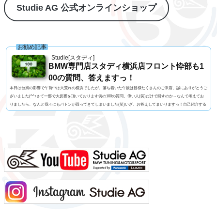
Studie AG 公式オンラインショップ
お勧め記事
Studie[スタディ]
BMW専門店スタディ横浜店フロント忰部も1
00の質問、答えますっ！
本日は台風の影響で午前中は大荒れの横浜でしたが、落ち着いた午後は皆様たくさんのご来店、誠にありがとうご
ざいました(^^♪さて一部で大反響を頂いております例の100の質問。偉い人(笑)だけで回すのか～なんて考えてお
りましたら、なんと我々にもバトンが回ってきてしまいました(笑)いざ、お答えしてまいりますっ！自己紹介する
人に100の質問名前 忰部尚史 知ってる人じゃないと読めない便利な苗字名前の由来 珍しい「忰」の字は
あまり良くない意味らしいです(笑)髪型 伸びるとボサボサになるので短め視力 裸眼で0.02っ...