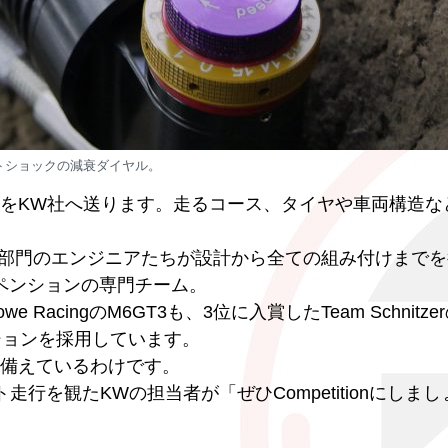
トショックの減衰ダイヤル。
データをKW社へ送ります。走るコース、タイヤや車両構造な
tion部門のエンジニアたちが設計から全ての組み付けまで
ペンションの専門チーム。
acingのM6GT3も、3位に入賞したTeam Schnitze
ペンションを採用しています。
ね備えているわけです。
行を観たKWの担当者が「ぜひCompetitionにしま