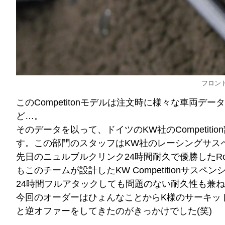
フロン
このCompetitonモデルは注文時に様々な車両
ど…。
そのデータを以って、ドイツのKW社のCompeti
す。この部門のスタッフはKW社のレーシングサス
先日のニュルブルクリンク24時間耐久で優勝したRowe R
もこのチームが設計したKW Competitionサス
24時間フルアタックしても問題のない耐久性も兼
今回のオーダーはひょんなことからK様のサーキット走
と逆オファーをしてきたのがきっかけでした(笑)