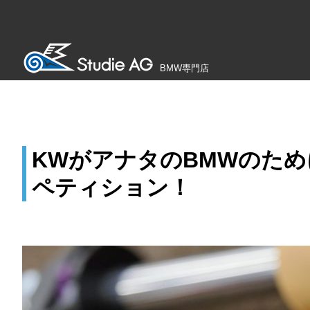
BMW専門店
KWがアナタのBMWのた
ペティション！