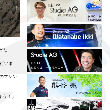
どな
を行いま
rのマシン
しょう！」