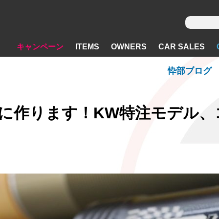
キャンペーン
ITEMS
OWNERS
CAR SALES
忰部ブログ
めに作ります！KW特注モデル、