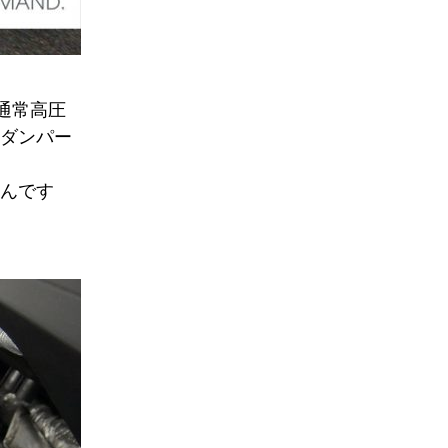
通常高圧
ダンパー
んです