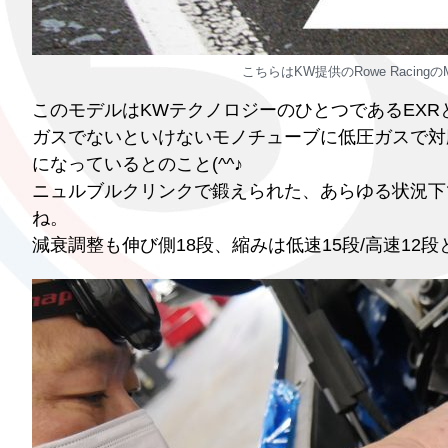
こちらはKW提供のRowe Raci
このモデルはKWテクノロジーのひとつであるEX
ガスでないといけないモノチューブに低圧ガスで対
になっているとのこと(^^♪
ニュルブルクリンクで鍛えられた、あらゆる状況下
ね。
減衰調整も伸び側18段、縮みは低速15段/高速1