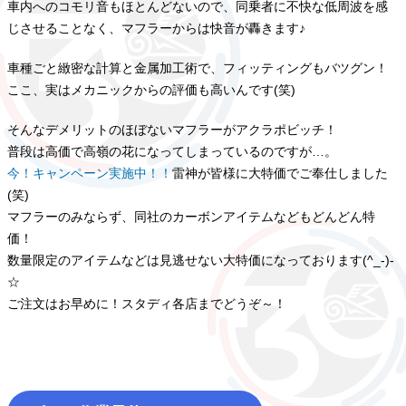
車内へのコモリ音もほとんどないので、同乗者に不快な低周波を感
じさせることなく、マフラーからは快音が轟きます♪
車種ごと緻密な計算と金属加工術で、フィッティングもバツグン！
ここ、実はメカニックからの評価も高いんです(笑)
そんなデメリットのほぼないマフラーがアクラポビッチ！
普段は高価で高嶺の花になってしまっているのですが…。
今！キャンペーン実施中！！
雷神が皆様に大特価でご奉仕しました
(笑)
マフラーのみならず、同社のカーボンアイテムなどもどんどん特
価！
数量限定のアイテムなどは見逃せない大特価になっております(^_-)-
☆
ご注文はお早めに！スタディ各店までどうぞ～！