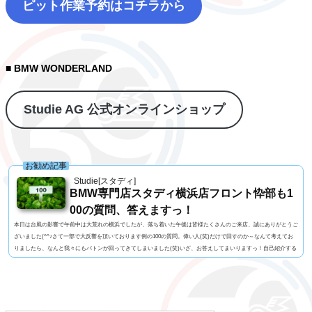
ピット作業予約はコチラから
■ BMW WONDERLAND
Studie AG 公式オンラインショップ
お勧め記事
Studie[スタディ]
BMW専門店スタディ横浜店フロント忰部も1
00の質問、答えますっ！
本日は台風の影響で午前中は大荒れの横浜でしたが、落ち着いた午後は皆様たくさんのご来店、誠にありがとうご
ざいました(^^♪さて一部で大反響を頂いております例の100の質問。偉い人(笑)だけで回すのか～なんて考えてお
りましたら、なんと我々にもバトンが回ってきてしまいました(笑)いざ、お答えしてまいりますっ！自己紹介する
人に100の質問名前 忰部尚史 知ってる人じゃないと読めない便利な苗字名前の由来 珍しい「忰」の字は
あまり良くない意味らしいです(笑)髪型 伸びるとボサボサになるので短め視力 裸眼で0.02っ...