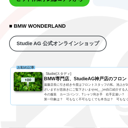
■ BMW WONDERLAND
Studie AG 公式オンラインショップ
お勧め記事
Studie[スタディ]
BMW専門店、StudieAG神戸店のフロン
遠藤店長に引き続き今度はフロントスタッフの私、池上が1
ざいますが息抜きにご覧下さいませm(_ _)m自己紹介す
今の服装 カーゴパンツ、Tシャツ利き手 右手足速い？ 
第一印象は？ 可もなく不可もなくでも本当は？ 可もなく不