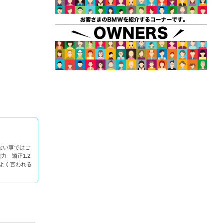
ない事ではご
力 矯正1.2
）よく言われる