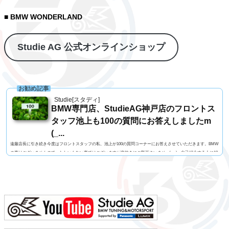
■ BMW WONDERLAND
Studie AG 公式オンラインショップ
お勧め記事
Studie[スタディ]
BMW専門店、StudieAG神戸店のフロントス
タッフ池上も100の質問にお答えしましたm
(_...
遠藤店長に引き続き今度はフロントスタッフの私、池上が100の質問コーナーにお答えさせていただきます。BMW
の事はございませんので、たわいもない事ではございますが息抜きにご覧下さいませm(_ _)m自己紹介する人に10
0の質問名前 池上 慎治名前の由来 由来はありません髪型 ツーブロックヘアー視力 矯正1.2今の服装 カー
ゴパンツ、Tシャツ利き手 右手足速い？ 遅い ペット いません血液型 B型車の色 赤色（カラーコードA75
メルボルンレッド）よく言われる第一印象は？ 可もなく不可もなくでも本当は？ 可もなく不可も...