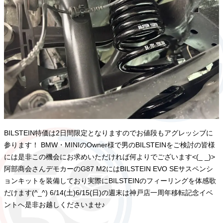
BILSTEIN特価は2日間限定となりますのでお値段もアグレッシブに
参ります！ BMW・MINIのOwner様で男のBILSTEINをご検討の皆様
には是非この機会にお求めいただければ何よりでございます<(_ _)>
阿部商会さんデモカーのG87 M2にはBILSTEIN EVO SEサスペンシ
ョンキットを装備しており実際にBILSTEINのフィーリングを体感歌
だけます(^_^) 6/14(土)6/15(日)の週末は神戸店一周年移転記念イベ
ントへ是非お越しくださいませ♪