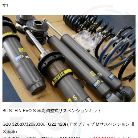
す!
BILSTEIN EVO S 車高調整式サスペンションキット
G20 320dX/320i/330i、G22 420i (アダプティブ Mサスペンション 非
装着車)