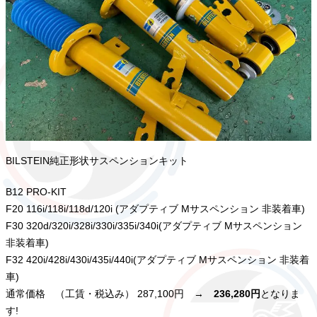
BILSTEIN純正形状サスペンションキット
B12 PRO-KIT
F20 116i/118i/118d/120i (アダプティブ Mサスペンション 非装着車)
F30 320d/320i/328i/330i/335i/340i(アダプティブ Mサスペンション
非装着車)
F32 420i/428i/430i/435i/440i(アダプティブ Mサスペンション 非装着
車)
通常価格 （工賃・税込み） 287,100円 →
236,280円
となりま
す!