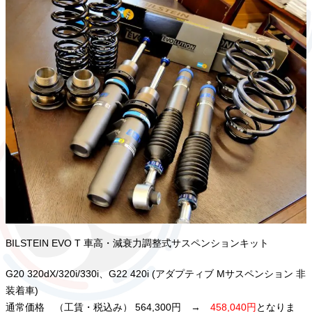
BILSTEIN EVO T 車高・減衰力調整式サスペンションキット
G20 320dX/320i/330i、G22 420i (アダプティブ Mサスペンション 非
装着車)
通常価格 （工賃・税込み） 564,300円 →
458,040円
となりま