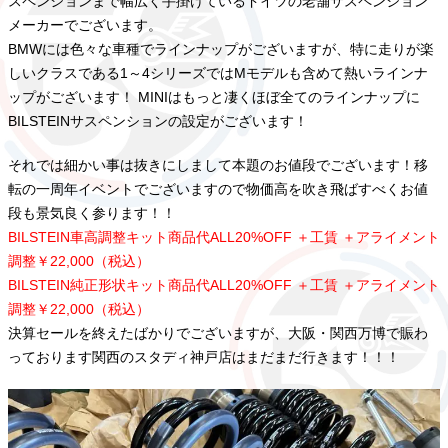
スペンションまで幅広く手掛けているドイツの老舗サスペンション
メーカーでございます。
BMWには色々な車種でラインナップがございますが、特に走りが楽
しいクラスである1～4シリーズではMモデルも含めて熱いラインナ
ップがございます！ MINIはもっと凄くほぼ全てのラインナップに
BILSTEINサスペンションの設定がございます！
それでは細かい事は抜きにしまして本題のお値段でございます！移
転の一周年イベントでございますので物価高を吹き飛ばすべくお値
段も景気良く参ります！！
BILSTEIN車高調整キット商品代ALL20%OFF ＋工賃 ＋アライメント
調整￥22,000（税込）
BILSTEIN純正形状キット商品代ALL20%OFF ＋工賃 ＋アライメント
調整￥22,000（税込）
決算セールを終えたばかりでございますが、大阪・関西万博で賑わ
っております関西のスタディ神戸店はまだまだ行きます！！！