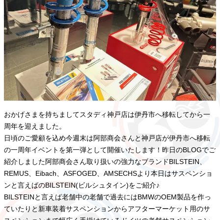
おかげさまを持ちましてスタディ神戸店は伊丹市へ移転してから一
周年を迎えました。
日頃のご愛顧を込め今週末は阿部商会さんと神戸店が伊丹市へ移転
の一周年イベントを第一弾として開催いたします！昨日のBLOGでご
紹介しました阿部商会さん取り扱いの強力なブランドBILSTEIN、
REMUS、Eibach、ASFOGED、AMSECHSより本日はサスペンショ
ンと言えばのBILSTEIN(ビルシュタイン)をご紹介♪
BILSTEINと言えば老舗中の老舗で過去にはBMWのOEM製品を作っ
ていたりと新車装着サスペンションからアフターマーケット用のサ