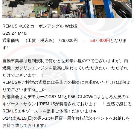
REMUS Φ102 カーボンアングル W仕様
G29 Z4 M40i
通常価格 （工賃・税込み） 726,000円 →
587,400円
となりま
す!
自動車業界は規制規制で何かと世知辛い世の中でございますが、内
燃機・ガソリンエンジンを最高に味わっていただきたい、ただそれ
だけでございます！！
REMUSをご検討の皆様には是非この機会にお求めいただければ何よ
りでございます<(_ _)>
阿部商会さんデモカーのG87 M2とF56LCI JCWにはもちろん炎のエ
キゾーストサウンドREMUSが装着されております！！ 五感で感じる
REMUSエキゾーストを是非ご体感くださいませ🔥
6/14(土)6/15(日)の週末は神戸店一周年移転記念イベントへお越しを
お待ち致しております♪