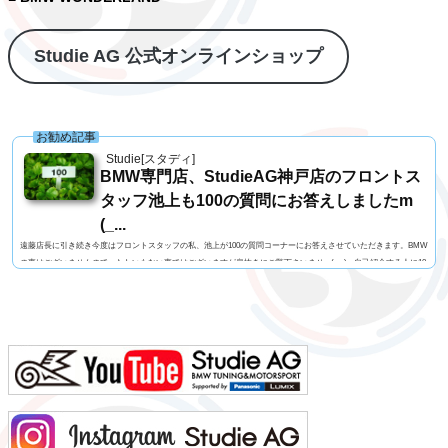
Studie AG 公式オンラインショップ
お勧め記事
Studie[スタディ]
BMW専門店、StudieAG神戸店のフロントス
タッフ池上も100の質問にお答えしましたm
(_...
遠藤店長に引き続き今度はフロントスタッフの私、池上が100の質問コーナーにお答えさせていただきます。BMW
の事はございませんので、たわいもない事ではございますが息抜きにご覧下さいませm(_ _)m自己紹介する人に10
0の質問名前 池上 慎治名前の由来 由来はありません髪型 ツーブロックヘアー視力 矯正1.2今の服装 カー
ゴパンツ、Tシャツ利き手 右手足速い？ 遅い ペット いません血液型 B型車の色 赤色（カラーコードA75
メルボルンレッド）よく言われる第一印象は？ 可もなく不可もなくでも本当は？ 可もなく不可も...