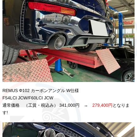
REMUS Φ102 カーボンアングル W仕様
F54LCI JCW/F60LCI JCW
通常価格 （工賃・税込み） 341,000円 →
279,400円
となりま
す!