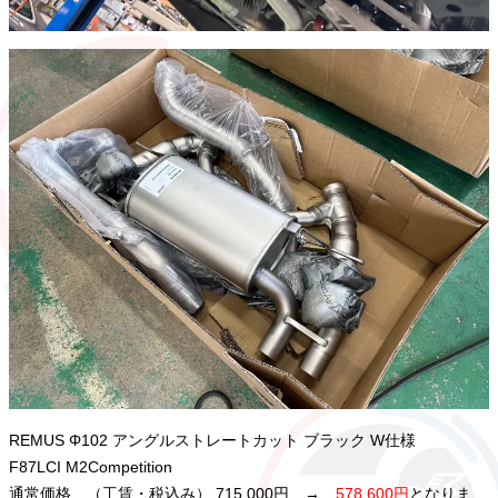
REMUS Φ102 アングルストレートカット ブラック W仕様
F87LCI M2Competition
通常価格 （工賃・税込み） 715,000円 →
578,600円
となりま