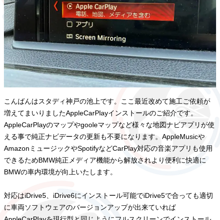
こんばんはスタディ神戸の池上です。ここ最近改めて施工ご依頼が
増えてまいりましたAppleCarPlayインストールのご紹介です。
AppleCarPlayのマップやgooleマップなど様々な地図ナビアプリが使
える事で純正ナビデータの更新も不要になります。AppleMusicや
AmazonミュージックやSpotifyなどCarPlay対応の音楽アプリも使用
できるためBMW純正メディア機能から解放されより便利に快適に
BMWの車内環境が向上いたします。
対応はiDrive5、iDrive6にインストール可能でiDrive5で合っても適切
に車両ソフトウェアのバージョンアップが出来ていれば
AppleCarPlayを現行型と同じようにフルスクリーンでインストール