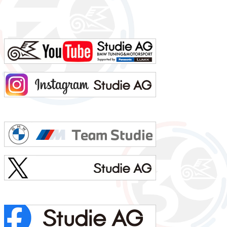
0の質問名前 池上 慎治名前の由来 由来はありません髪型 ツーブロックヘアー視力 矯正1.2今の服装 カー
ゴパンツ、Tシャツ利き手 右手足速い？ 遅い ペット いません血液型 B型車の色 赤色（カラーコードA75
メルボルンレッド）よく言われる第一印象は？ 可もなく不可もなくでも本当は？ 可もなく不可も...