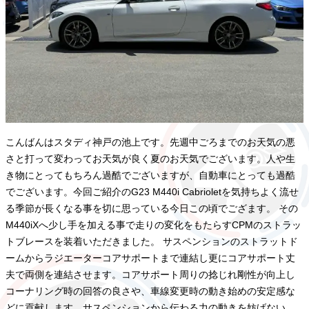
こんばんはスタディ神戸の池上です。先週中ごろまでのお天気の悪
さと打って変わってお天気が良く夏のお天気でございます。人や生
き物にとってもちろん過酷でございますが、自動車にとっても過酷
でございます。今回ご紹介のG23 M440i Cabrioletを気持ちよく流せ
る季節が長くなる事を切に思っている今日この頃でござます。 その
M440iXへ少し手を加える事で走りの変化をもたらすCPMのストラッ
トブレースを装着いただきました。 サスペンションのストラットド
ームからラジエーターコアサポートまで連結し更にコアサポート丈
夫で両側を連結させます。コアサポート周りの捻じれ剛性が向上し
コーナリング時の回答の良さや、車線変更時の動き始めの安定感な
どに貢献します。サスペンションから伝わる力の動きを妨げない