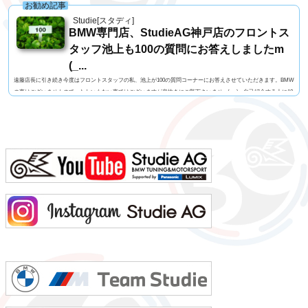
お勧め記事
Studie[スタディ]
BMW専門店、StudieAG神戸店のフロントス
タッフ池上も100の質問にお答えしましたm
(_...
遠藤店長に引き続き今度はフロントスタッフの私、池上が100の質問コーナーにお答えさせていただきます。BMW
の事はございませんので、たわいもない事ではございますが息抜きにご覧下さいませm(_ _)m自己紹介する人に10
0の質問名前 池上 慎治名前の由来 由来はありません髪型 ツーブロックヘアー視力 矯正1.2今の服装 カー
ゴパンツ、Tシャツ利き手 右手足速い？ 遅い ペット いません血液型 B型車の色 赤色（カラーコードA75
メルボルンレッド）よく言われる第一印象は？ 可もなく不可もなくでも本当は？ 可もなく不可も...