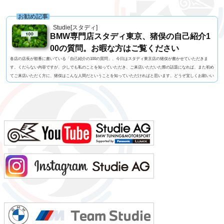
お勧め記事
Studie[スタディ]
BMW専門店スタディ東京、猪俣の自己紹介1
00の質問。お暇な方はご覧ください
各店の店長が順番に書いている「自己紹介の100の質問」、今日はスタディ東京店の猪俣が書かせていただきま
す。くだらない内容ですが、少しでも私のことを知っていただき、ご来店いただいた際の話題になれば、また初め
てご来店いただく方に、猪俣はこんな人間だということを知っていただければと思います。どうぞ宜しくお願いい
たします！1. 名前 猪俣 素（いのまた はじめ）2. 名前の由来 有名なお坊さんに命名いただいたらしい（当て
字）3. 髪型 横浜の「アンドホォ（&ho）」さんに20年くらいお世話になっています4. 視力 裸...