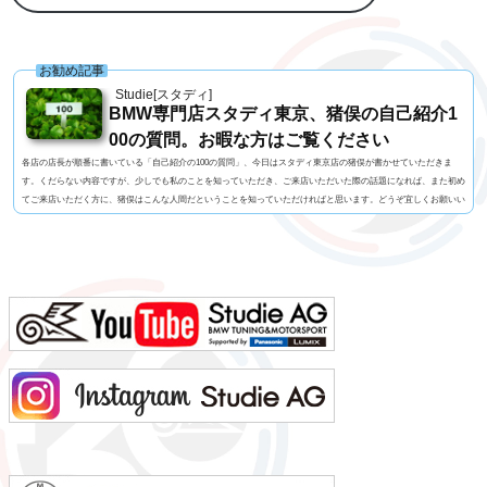
お勧め記事
Studie[スタディ]
BMW専門店スタディ東京、猪俣の自己紹介1
00の質問。お暇な方はご覧ください
各店の店長が順番に書いている「自己紹介の100の質問」、今日はスタディ東京店の猪俣が書かせていただきま
す。くだらない内容ですが、少しでも私のことを知っていただき、ご来店いただいた際の話題になれば、また初め
てご来店いただく方に、猪俣はこんな人間だということを知っていただければと思います。どうぞ宜しくお願いい
たします！1. 名前 猪俣 素（いのまた はじめ）2. 名前の由来 有名なお坊さんに命名いただいたらしい（当て
字）3. 髪型 横浜の「アンドホォ（&ho）」さんに20年くらいお世話になっています4. 視力 裸...