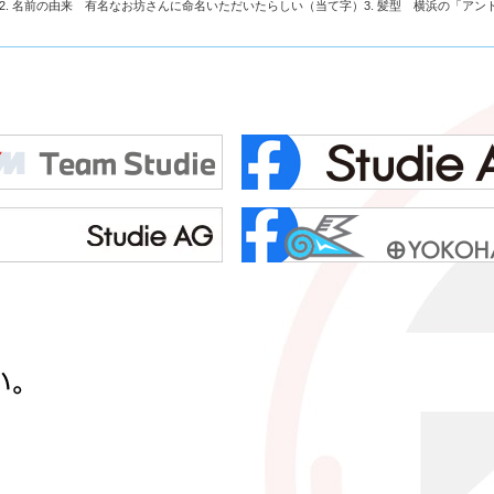
）2. 名前の由来 有名なお坊さんに命名いただいたらしい（当て字）3. 髪型 横浜の「アン