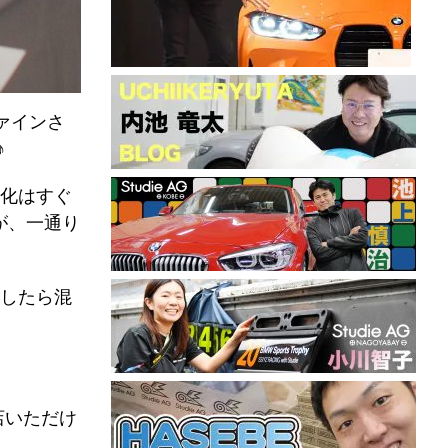
ァインさ
♪
化はすぐ
が、一通り
したら混
店いただけ