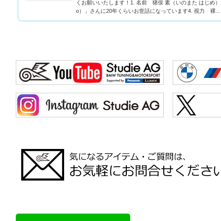
くお願いいたします！1. 名前 猪俣 素（いのまた はじめ
o）」さんに20年くらいお世話になっています4. 視力 裸...