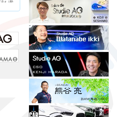
ドホォ（&h