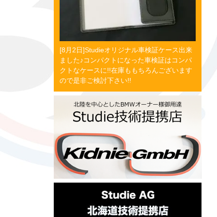
[8月2日]Studieオリジナル車検証ケース出来
ました♪コンパクトになった車検証はコンパ
クトなケースに!!在庫ももちろんございます
ので是非ご検討下さい!!