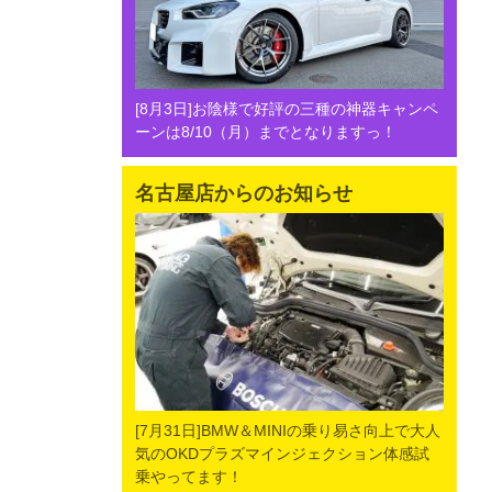
[8月3日]お陰様で好評の三種の神器キャンペ
ーンは8/10（月）までとなりますっ！
名古屋店からのお知らせ
[7月31日]BMW＆MINIの乗り易さ向上で大人
気のOKDプラズマインジェクション体感試
乗やってます！