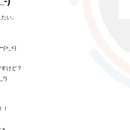
-)
えたい。
！
>_<)
ですけど？
^)
！！
なぁ。