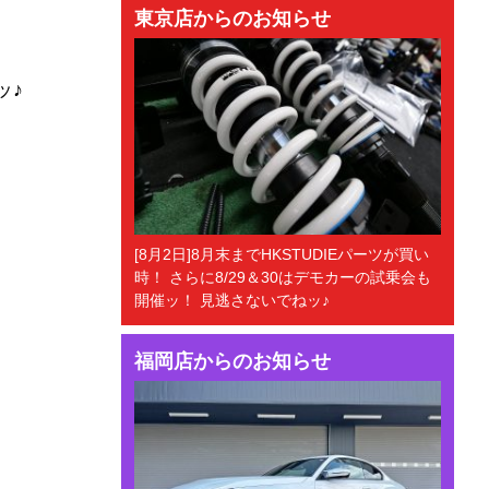
東京店からのお知らせ
ッ♪
[8月2日]8月末までHKSTUDIEパーツが買い
時！ さらに8/29＆30はデモカーの試乗会も
開催ッ！ 見逃さないでねッ♪
福岡店からのお知らせ