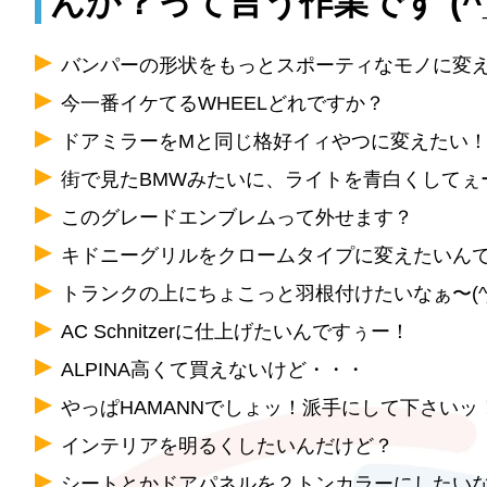
んか？って言う作業です (^_
バンパーの形状をもっとスポーティなモノに変
今一番イケてるWHEELどれですか？
ドアミラーをMと同じ格好イィやつに変えたい
街で見たBMWみたいに、ライトを青白くしてぇー(
このグレードエンブレムって外せます？
キドニーグリルをクロームタイプに変えたいん
トランクの上にちょこっと羽根付けたいなぁ〜(^_
AC Schnitzerに仕上げたいんですぅー！
ALPINA高くて買えないけど・・・
やっぱHAMANNでしょッ！派手にして下さいッ
インテリアを明るくしたいんだけど？
シートとかドアパネルを２トンカラーにしたい