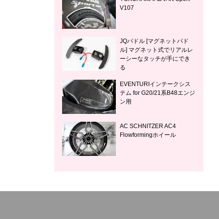
V107
JQパドル [マグネットパド
ル] マグネット式でリアルレ
ーシーなタッチが手にでき
る
EVENTURIインテークシス
テム for G20/21系B48エンジ
ン用
AC SCHNITZER AC4
Flowformingホイール