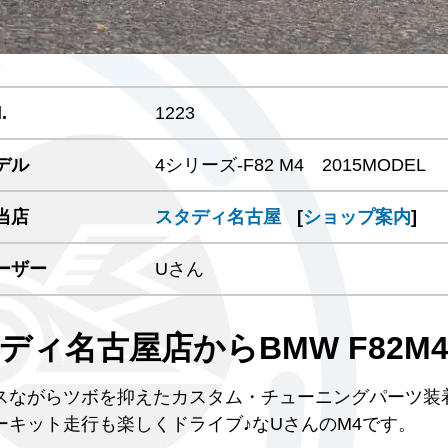
.
1223
デル
4シリーズ-F82 M4 2015MODEL
当店
スタディ名古屋
[
ショップ案内
]
ーザー
Uさん
ディ名古屋店からBMW F82M
スながらツボを抑えたカスタム・チューニングパーツ装
ーキット走行も楽しくドライブ♪なUさんのM4です。