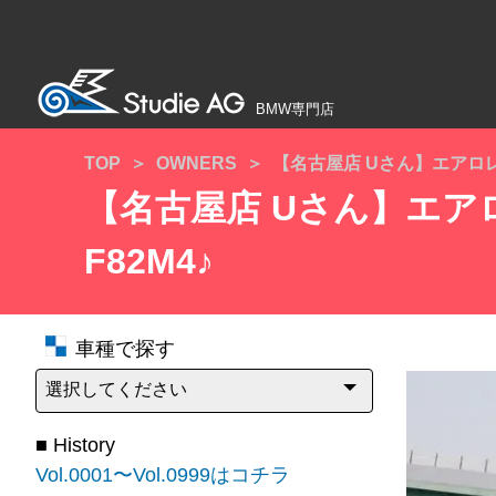
BMW専門店
TOP
OWNERS
【名古屋店 Uさん】エアロ
【名古屋店 Uさん】エ
F82M4♪
車種で探す
■ History
Vol.0001〜Vol.0999はコチラ