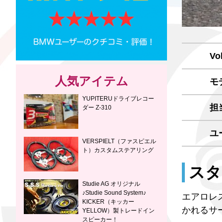
Vol
人気アイテム
モ
YUPITERUドライブレコー
担
ダー Z-310
ユ
VERSPIELT（ファスピエル
ト）カスタムステアリング
スタ
Studie AG オリジナル
♪Studie Sound System♪
エアロレ
KICKER（キッカー
かれるサ
YELLOW）製トレードイン
スピーカー！