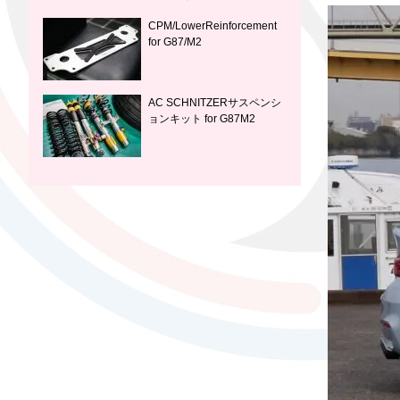
CPM/LowerReinforcement
for G87/M2
AC SCHNITZERサスペンシ
ョンキット for G87M2