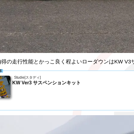
納得の走行性能とかっこ良く程よいローダウンはKW V
事
Studie[スタディ]
KW Ver3 サスペンションキット