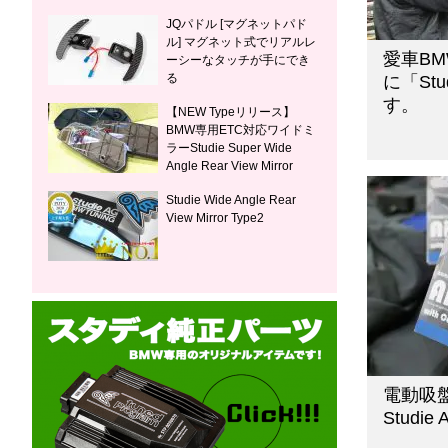
JQパドル [マグネットパド
ル] マグネット式でリアルレ
愛車B
ーシーなタッチが手にでき
る
に「St
す。
【NEW Typeリリース】
BMW専用ETC対応ワイドミ
ラーStudie Super Wide
Angle Rear View Mirror
Studie Wide Angle Rear
View Mirror Type2
電動吸
Studie A