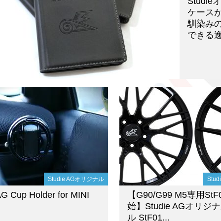
Stud
ケースが
馴染みの
できる逸
Studie AGオリジナル
Stu
AG Cup Holder for MINI
【G90/G99 M5専用St
始】Studie AGオリ
ル StF01...