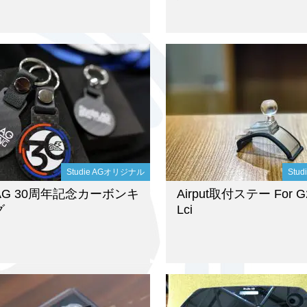
Studie AGオリジナル
Stu
e AG 30周年記念カーボンキ
Airput取付ステー For G
グ
Lci