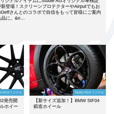
ieオリジナルアイテムにStudie AGオリジナル車検証
新登場！スクリーンプロテクターやAirputでもお
Deffさんとのコラボで自信をもって皆様にご案内
品に。&n…
die AGオリジナル
Studie AGオリジナル
F02発売開
【新サイズ追加！】BMW StF04
ジナルホイー
鍛造ホイール