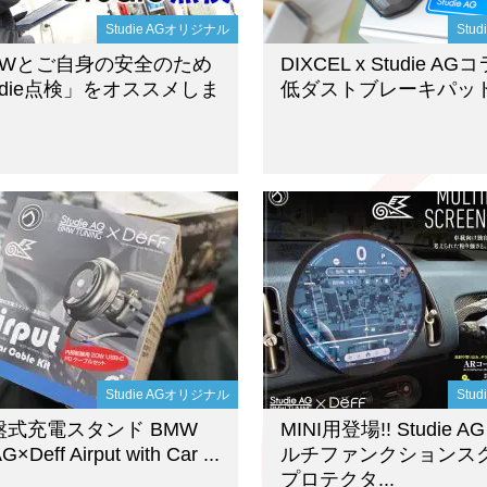
Studie AGオリジナル
Stu
MWとご自身の安全のため
DIXCEL x Studie AG
udie点検」をオススメしま
低ダストブレーキパッ
Studie AGオリジナル
Stu
盤式充電スタンド BMW
MINI用登場!! Studie AG 
G×Deff Airput with Car ...
ルチファンクションス
プロテクタ...