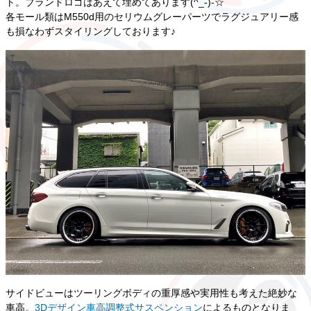
ト。ブランドロゴはあえて埋めてあります(^_-)-☆
各モール類はM550d用のセリウムグレーパーツでラグジュアリー感
も損なわずスタイリングしております♪
サイドビューはツーリングボディの重厚感や実用性も考えた絶妙な
車高。
3Dデザイン車高調整式サスペンション
によるものとなりま