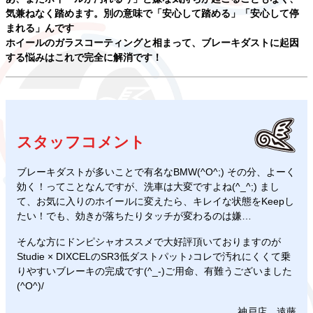
気兼ねなく踏めます。別の意味で「安心して踏める」「安心して停
まれる」んです
ホイールのガラスコーティングと相まって、ブレーキダストに起因
する悩みはこれで完全に解消です！
スタッフコメント
ブレーキダストが多いことで有名なBMW(^O^;) その分、よーく
効く！ってことなんですが、洗車は大変ですよね(^_^;) まし
て、お気に入りのホイールに変えたら、キレイな状態をKeepし
たい！でも、効きが落ちたりタッチが変わるのは嫌…
そんな方にドンピシャオススメで大好評頂いておりますのが
Studie × DIXCELのSR3低ダストパット♪コレで汚れにくくて乗
りやすいブレーキの完成です(^_-)ご用命、有難うございました
(^O^)/
神戸店 遠藤