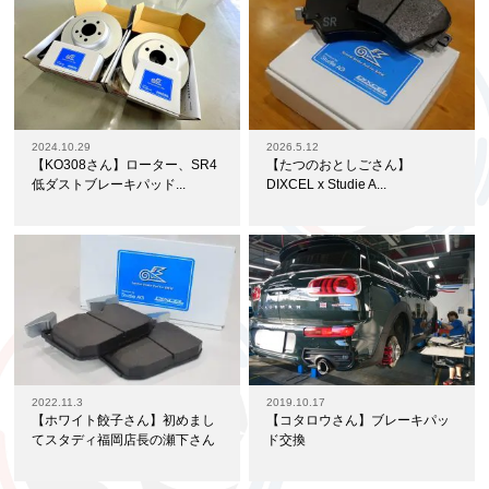
2024.10.29
2026.5.12
【KO308さん】ローター、SR4
【たつのおとしごさん】
低ダストブレーキパッド...
DIXCEL x Studie A...
2022.11.3
2019.10.17
【ホワイト餃子さん】初めまし
【コタロウさん】ブレーキパッ
てスタディ福岡店長の瀬下さん
ド交換