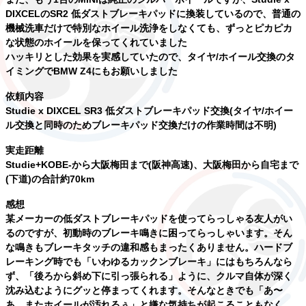
DIXCELのSR2 低ダストブレーキパッドに換装しているので、普通の
機械洗車だけで特別なホイール洗浄をしなくても、ずっとピカピカ
な状態のホイールを保ってくれていました
ハッキリとした効果を実感していたので、タイヤ/ホイール交換のタ
イミングでBMW Z4にもお願いしました
依頼内容
Studie x DIXCEL SR3 低ダストブレーキパッド交換(タイヤ/ホイー
ル交換と同時のためブレーキパッド交換だけの作業時間は不明)
実走距離
Studie+KOBE-から大阪梅田まで(阪神高速)、大阪梅田から自宅まで
(下道)の合計約70km
感想
某メーカーの低ダストブレーキパッドを使ってらっしゃる友人がい
るのですが、初動時のブレーキ鳴きに困ってらっしゃいます。そん
な鳴きもブレーキタッチの違和感もまったくありません。ハードブ
レーキング時でも「いわゆるカックンブレーキ」にはもちろんなら
ず、「後ろから斜め下に引っ張られる」ように、クルマ自体が深く
沈み込むようにグッと停まってくれます。そんなときでも「あ〜
あ、またホイールが汚れるぅ」と嫌な気持ちが起こることもなく、