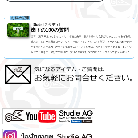
お勧め記事
Studie[スタディ]
瀬下の100の質問
名前 瀬下 幸史（せしも こうじ）名前の由来 長男がゆうじ次男がじゅんじ、それぞれ意
味あるらしいが三男はコージでいんじゃね？ってことらしいｗ髪型 担当さんにお任せだけ
ど整髪料が苦手視力 左右とも裸眼で0.6ぐらい？基本はメガネくんです今の服装 Tシャツ
＆デニム利き手 箸は左で字は右、投げるの左で打つの右とゴチャゴチャですｗ足速い？
高校一年生まで早かったペット ねこ、アメショーの男の子血液型 B型 3兄弟 RH- なん
です車の色 アルピンホワイトよく言われる第一印象は？ チャラい？でも本当は？ チャ
ラいｗ...