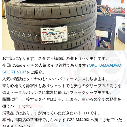
お世話になります、スタディ福岡店の瀬下（セシモ）です。
今日はStudie イチの人気タイヤ銘柄であります
YOKOHAMA ADVAN
SPORT V107
をご紹介。
人気の秘訣はタイヤのもつハイパフォーマンスに尽きます。
乗り心地良く静寂性もありウェットでも安心のグリップ力の高さを
備えトータルバランスに非常に優れたフラッグシップモデル。
路面に唯一、接するタイヤは走る、止まる、曲がるの全ての動作を
担うパートです。
消耗品ではありますが拘っていただきたいトコロです。
本日は福岡店の常連様でおられます G22 M440iX へ施工させていた
だきました(^.^)