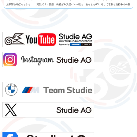
太平洋独りぼっちかも･･･（冗談です）髪型 長髪ぎみ天然パ～マ視力 左右とも0.5、そして老眼も進行中今の服
装 StudieオリジナルTシャツ+グレーのパンツ利き手 右手 足速い？ 普通ペット いません血液型 B型車の
色 白よく言われる第一印象は？ 「のんびりしてるよね」でも本当は？ 繊細ですｗ出身地 神奈...