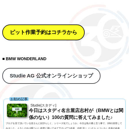
ピット作業予約はコチラから
■ BMW WONDERLAND
Studie AG 公式オンラインショップ
お勧め記事
Studie[スタディ]
今日はスタディ名古屋店志村が（BMWとは関
係のない）100の質問に答えてみました♪
ブログを見て頂いている皆さんに好評らしく、シリーズ化でしょうか。今日は私の番と言う事で、100の回答して
みました。よろしければ暇つぶし程度に覗いてみて下さい(^^;)名前 志村 洋一（しむら よういち）名前の由来