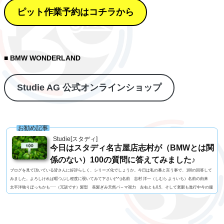
ピット作業予約はコチラから
■ BMW WONDERLAND
Studie AG 公式オンラインショップ
お勧め記事
Studie[スタディ]
今日はスタディ名古屋店志村が（BMWとは関
係のない）100の質問に答えてみました♪
ブログを見て頂いている皆さんに好評らしく、シリーズ化でしょうか。今日は私の番と言う事で、100の回答して
みました。よろしければ暇つぶし程度に覗いてみて下さい(^^;)名前 志村 洋一（しむら よういち）名前の由来
太平洋独りぼっちかも･･･（冗談です）髪型 長髪ぎみ天然パ～マ視力 左右とも0.5、そして老眼も進行中今の服
装 StudieオリジナルTシャツ+グレーのパンツ利き手 右手 足速い？ 普通ペット いません血液型 B型車の
色 白よく言われる第一印象は？ 「のんびりしてるよね」でも本当は？ 繊細ですｗ出身地 神奈...