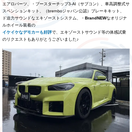
エアロパーツ、・ブースターチップ3-AI（サブコン）、車高調整式サ
スペンションキット、（bremboジャパン公認）ブレーキキット、
ド迫力サウンドなエキゾーストシステム、・
BrandNEW
なオリジナ
ルホイール装着の
イケイケなデモカーも好評
で、エキゾーストサウンド等の体感試乗
のリクエストもありがとうございました♪