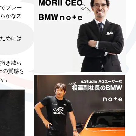
でブレー
らかなス
ためには
撒き散ら
上の質感を
す。