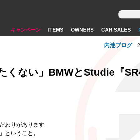
キャンペーン
ITEMS
OWNERS
CAR SALES
内池ブログ
2
ない」BMWとStudie『SR
だわりがあります。
」
ということ。