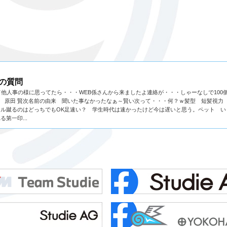
0の質問
て他人事の様に思ってたら・・・WEB係さんから来ましたよ連絡が・・・しゃーなしで100
 原田 賢次名前の由来 聞いた事なかったなぁ～賢い次って・・・何？ｗ髪型 短髪視力 左
ール蹴るのはどっちでもOK足速い？ 学生時代は速かったけど今は遅いと思う。ペット い
第一印...