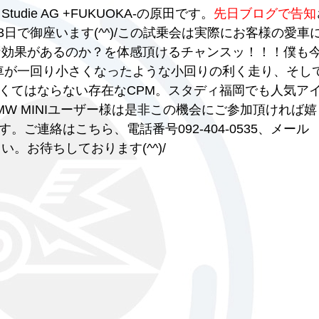
udie AG +FUKUOKA-の原田です。
先日ブログで告知
3日で御座います(^^)/この試乗会は実際にお客様の愛車
な効果があるのか？を体感頂けるチャンスッ！！！僕も
車が一回り小さくなったような小回りの利く走り、そし
くてはならない存在なCPM。スタディ福岡でも人気ア
MW MINIユーザー様は是非この機会にご参加頂ければ嬉
ご連絡はこちら、電話番号092-404-0535、メール
下さい。お待ちしております(^^)/