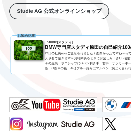
Studie AG 公式オンラインショップ
お勧め記事
Studie[スタディ]
BMW専門店スタディ原田の自己紹介10
昨日の社長noteご覧なられました？面白かったですねｗっ
えさせて頂きますｗお時間あるときにお楽しみ下さい♪名前
今の服装 ポロシャツにGパン利き手 右手 サッカーボ
型 O型車の色 今はブルー好みはマルペン（笑よく言われる